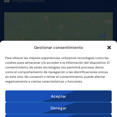
info@madibo.net
Gestionar consentimiento
Haz clic para aceptar cookies de
marketing y permitir este contenido
Para ofrecer las mejores experiencias, utilizamos tecnologías como las
cookies para almacenar y/o acceder a la información del dispositivo. El
consentimiento de estas tecnologías nos permitirá procesar datos
como el comportamiento de navegación o las identificaciones únicas
en este sitio. No consentir o retirar el consentimiento, puede afectar
negativamente a ciertas características y funciones.
Aceptar
Denegar
Accesibilidad
Cookies
Términos y condiciones